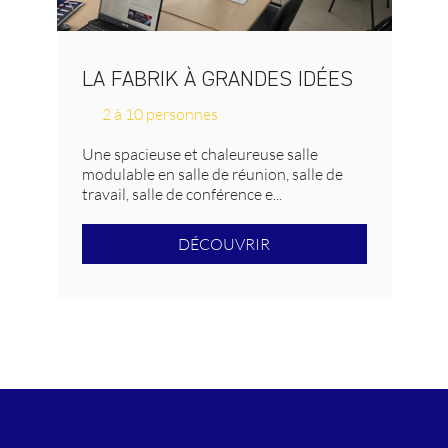
LA FABRIK À GRANDES IDÉES
2 à 10 personnes
Une spacieuse et chaleureuse salle
modulable en salle de réunion, salle de
travail, salle de conférence e...
DÉCOUVRIR